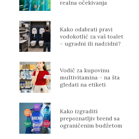
realna očekivanja
Kako odabrati pravi
vodokotlić za vaš toalet
– ugradni ili nadzidni?
Vodič za kupovinu
multivitamina – na šta
gledati na etiketi
Kako izgraditi
prepoznatljiv brend sa
ograničenim budžetom