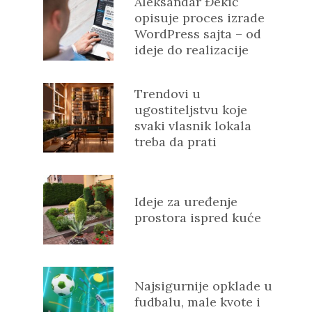
Aleksandar Đekić
opisuje proces izrade
WordPress sajta – od
ideje do realizacije
Trendovi u
ugostiteljstvu koje
svaki vlasnik lokala
treba da prati
Ideje za uređenje
prostora ispred kuće
Najsigurnije opklade u
fudbalu, male kvote i