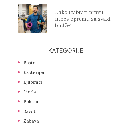
Kako izabrati pravu
fitnes opremu za svaki
budžet
KATEGORIJE
Bašta
Eksterijer
Ljubimci
Moda
Poklon
Saveti
Zabava