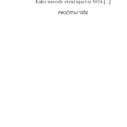
Kako navode stručnjaci iz NOA […]
PROČITAJ VIŠE