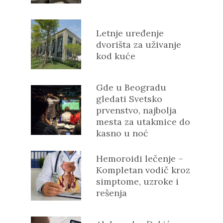
Letnje uređenje
dvorišta za uživanje
kod kuće
Gde u Beogradu
gledati Svetsko
prvenstvo, najbolja
mesta za utakmice do
kasno u noć
Hemoroidi lečenje –
Kompletan vodič kroz
simptome, uzroke i
rešenja