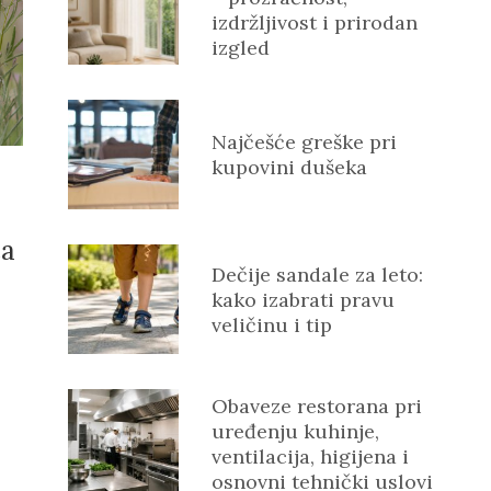
izdržljivost i prirodan
izgled
Najčešće greške pri
kupovini dušeka
ca
Dečije sandale za leto:
kako izabrati pravu
veličinu i tip
Obaveze restorana pri
uređenju kuhinje,
d
ventilacija, higijena i
osnovni tehnički uslovi