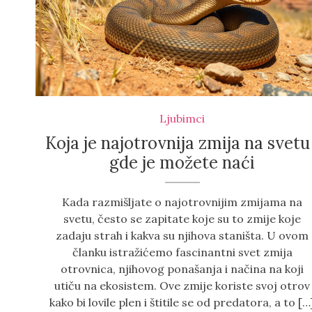
Ljubimci
Koja je najotrovnija zmija na svetu 
gde je možete naći
Kada razmišljate o najotrovnijim zmijama na
svetu, često se zapitate koje su to zmije koje
zadaju strah i kakva su njihova staništa. U ovom
članku istražićemo fascinantni svet zmija
otrovnica, njihovog ponašanja i načina na koji
utiču na ekosistem. Ove zmije koriste svoj otrov
kako bi lovile plen i štitile se od predatora, a to […