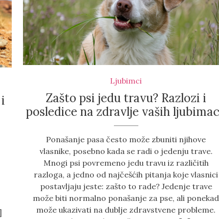
Zasto psi jedu travu
Ljubimci
Zašto psi jedu travu? Razlozi i
i
posledice na zdravlje vaših ljubima
Ponašanje pasa često može zbuniti njihove
vlasnike, posebno kada se radi o jedenju trave.
Mnogi psi povremeno jedu travu iz različitih
razloga, a jedno od najčešćih pitanja koje vlasnici
postavljaju jeste: zašto to rade? Jedenje trave
može biti normalno ponašanje za pse, ali poneka
može ukazivati na dublje zdravstvene probleme.
]