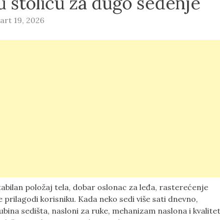
u stolicu za dugo sedenje
art 19, 2026
abilan položaj tela, dobar oslonac za leđa, rasterećenje
prilagodi korisniku. Kada neko sedi više sati dnevno,
ubina sedišta, nasloni za ruke, mehanizam naslona i kvalite