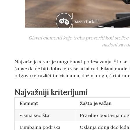
Glavni elementi koje treba proveriti kod stolic
nasloni za r
Najvažnija stvar je mogućnost podešavanja. Što se s
šanse da će biti dobra za višesatni rad. Fiksni model
odgovore različitim visinama, dužini nogu, širini ra
Najvažniji kriterijumi
Element
Zašto je važan
Visina sedišta
Pravilno postavlja nog
Lumbalna podrška
Oslanja donji deo leđa