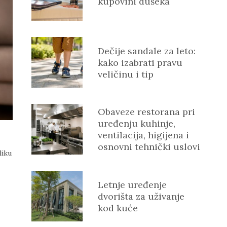
kupovini dušeka
Dečije sandale za leto:
kako izabrati pravu
veličinu i tip
Obaveze restorana pri
uređenju kuhinje,
ventilacija, higijena i
osnovni tehnički uslovi
liku
Letnje uređenje
dvorišta za uživanje
kod kuće