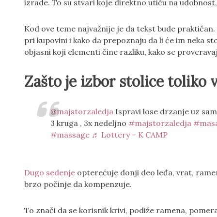
izrade. To su stvari koje direktno utiču na udobnost
Kod ove teme najvažnije je da tekst bude praktičan. L
pri kupovini i kako da prepoznaju da li će im neka 
objasni koji elementi čine razliku, kako se proverava
Zašto je izbor stolice toliko 
@majstorzaledja
Ispravi lose drzanje uz sam
3 kruga , 3x nedeljno
#majstorzaledja
#masa
#massage
♬ Lottery – K CAMP
Dugo sedenje
opterećuje donji deo leđa, vrat, ramen
brzo počinje da kompenzuje.
To znači da se korisnik krivi, podiže ramena, pomera