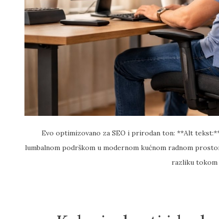
Evo optimizovano za SEO i prirodan ton: **Alt tekst:*
lumbalnom podrškom u modernom kućnom radnom prostoru *
razliku tokom