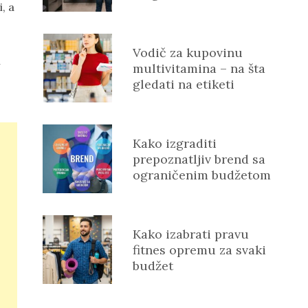
, a
Vodič za kupovinu
i
multivitamina – na šta
gledati na etiketi
Kako izgraditi
prepoznatljiv brend sa
ograničenim budžetom
Kako izabrati pravu
fitnes opremu za svaki
budžet