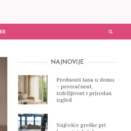
ER
NAJNOVIJE
Prednosti lana u domu
– prozračnost,
izdržljivost i prirodan
izgled
Najčešće greške pri