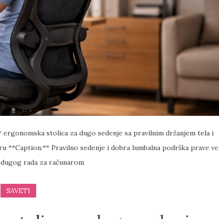
* ergonomska stolica za dugo sedenje sa pravilnim držanjem tela i
*Caption:** Pravilno sedenje i dobra lumbalna podrška prave ve
 dugog rada za računarom
SAVETI