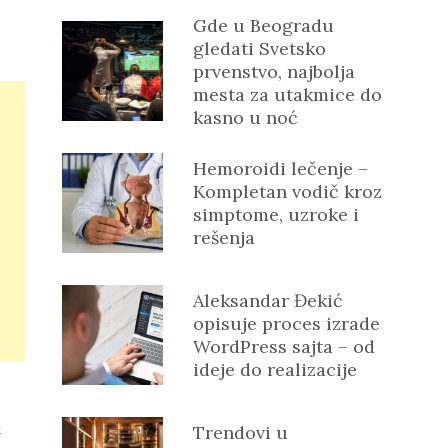
Gde u Beogradu
gledati Svetsko
prvenstvo, najbolja
mesta za utakmice do
kasno u noć
Hemoroidi lečenje –
Kompletan vodič kroz
simptome, uzroke i
rešenja
Aleksandar Đekić
opisuje proces izrade
WordPress sajta – od
ideje do realizacije
t
Trendovi u