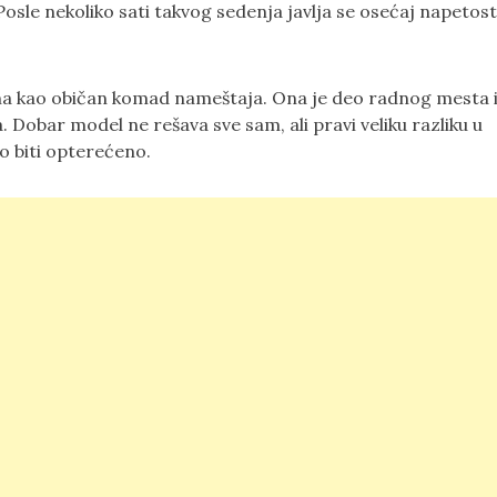
osle nekoliko sati takvog sedenja javlja se osećaj napetosti
na kao običan komad nameštaja. Ona je deo radnog mesta 
 Dobar model ne rešava sve sam, ali pravi veliku razliku u
lo biti opterećeno.