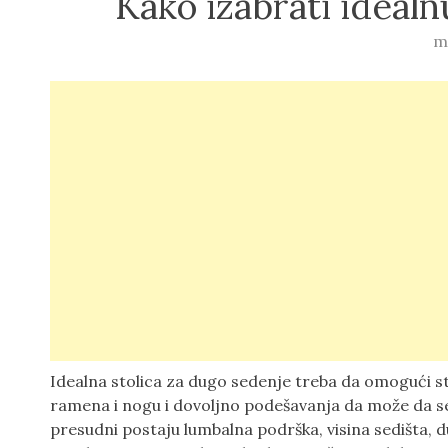
Kako izabrati idealn
m
Idealna stolica za dugo sedenje treba da omogući st
ramena i nogu i dovoljno podešavanja da može da se 
presudni postaju lumbalna podrška, visina sedišta, d