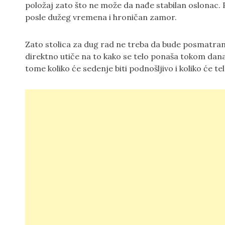
položaj zato što ne može da nađe stabilan oslonac. P
posle dužeg vremena i hroničan zamor.
Zato stolica za dug rad ne treba da bude posmatra
direktno utiče na to kako se telo ponaša tokom dana.
tome koliko će sedenje biti podnošljivo i koliko će te