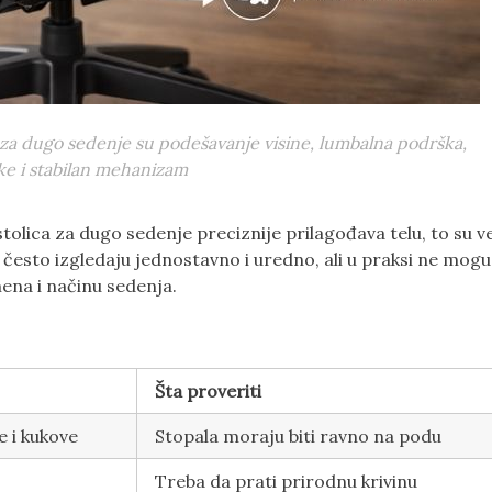
e za dugo sedenje su podešavanje visine, lumbalna podrška,
uke i stabilan mehanizam
tolica za dugo sedenje preciznije prilagođava telu, to su v
i često izgledaju jednostavno i uredno, ali u praksi ne mogu
mena i načinu sedenja.
Šta proveriti
e i kukove
Stopala moraju biti ravno na podu
Treba da prati prirodnu krivinu