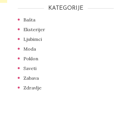
KATEGORIJE
Bašta
Eksterijer
Ljubimci
Moda
Poklon
Saveti
Zabava
Zdravlje