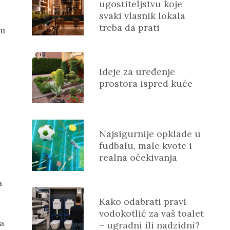
ugostiteljstvu koje
svaki vlasnik lokala
treba da prati
ju
Ideje za uređenje
prostora ispred kuće
Najsigurnije opklade u
fudbalu, male kvote i
realna očekivanja
a
Kako odabrati pravi
vodokotlić za vaš toalet
ja
– ugradni ili nadzidni?