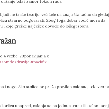
, držanje tela i zamor tokom rada.
judi ne traže teoriju, već žele da znaju šta tačno da gleda
stolica stvarno odgovarati. Zbog toga dobar vodič mora da
ju i koje greške najčešće dovode do lošeg izbora.
važan
o 4 vezbe. 20ponavljanja x
zomdozdravlja
#backfix
a i noge. Ako stolica ne pruža pravilan oslonac, telo veom
 karlicu unapred, oslanja se na jednu stranu ili stalno men